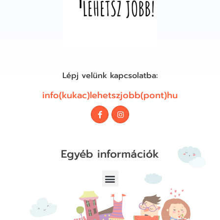
Lépj velünk kapcsolatba:
info(kukac)lehetszjobb(pont)hu
Egyéb információk
Adatvédelmi Nyilatkozat