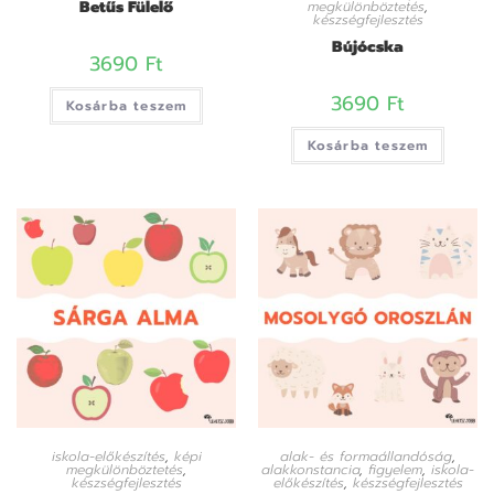
Betűs Fülelő
megkülönböztetés
,
készségfejlesztés
Bújócska
3690
Ft
3690
Ft
Kosárba teszem
Kosárba teszem
iskola-előkészítés
,
képi
alak- és formaállandóság
,
megkülönböztetés
,
alakkonstancia
,
figyelem
,
iskola-
készségfejlesztés
előkészítés
,
készségfejlesztés