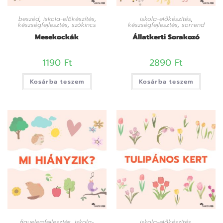
beszéd
,
iskola-előkészítés
,
iskola-előkészítés
,
készségfejlesztés
,
szókincs
készségfejlesztés
,
sorrend
Mesekockák
Állatkerti Sorakozó
1190
Ft
2890
Ft
Kosárba teszem
Kosárba teszem
figyelemfejlesztés
,
iskola-
iskola-előkészítés
,