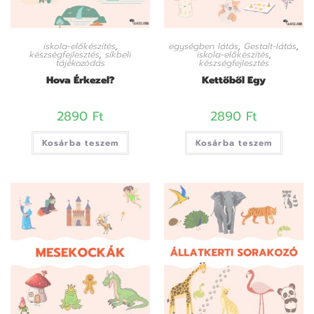
iskola-előkészítés
,
egységben látás
,
Gestalt-látás
,
készségfejlesztés
,
síkbeli
iskola-előkészítés
,
tájékozódás
készségfejlesztés
Hova Érkezel?
Kettőből Egy
2890
Ft
2890
Ft
Kosárba teszem
Kosárba teszem