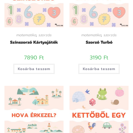
matematika
,
szorzás
matematika
,
szorzás
Színszorzó Kártyajáték
Szorzó Turbó
7890
Ft
3190
Ft
Kosárba teszem
Kosárba teszem