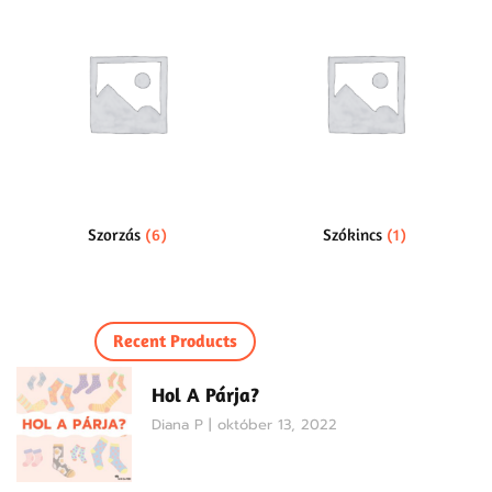
Szorzás
(6)
Szókincs
(1)
Recent Products
Hol A Párja?
Diana P
október 13, 2022