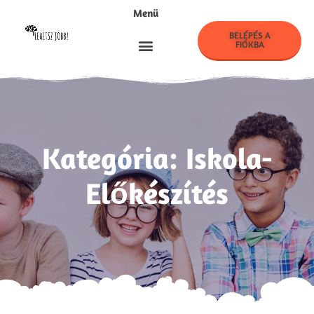
Menü
BELÉPÉS A
FIÓKBA
LehetszJobb! Klub
Kategória: Iskola-
Előkészítés