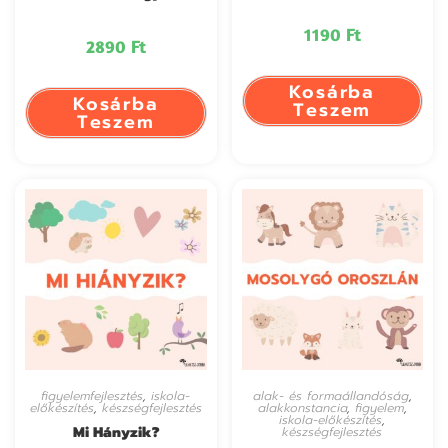
1190
Ft
2890
Ft
Kosárba
Kosárba
Teszem
Teszem
figyelemfejlesztés
,
iskola-
alak- és formaállandóság
,
előkészítés
,
készségfejlesztés
alakkonstancia
,
figyelem
,
iskola-előkészítés
,
Mi Hányzik?
készségfejlesztés