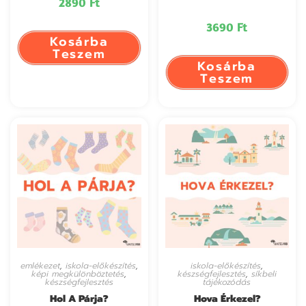
2890
Ft
3690
Ft
Kosárba
Teszem
Kosárba
Teszem
emlékezet
,
iskola-előkészítés
,
iskola-előkészítés
,
képi megkülönböztetés
,
készségfejlesztés
,
síkbeli
készségfejlesztés
tájékozódás
Hol A Párja?
Hova Érkezel?