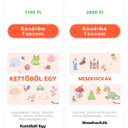
1190
Ft
2890
Ft
Kosárba
Kosárba
Teszem
Teszem
egységben látás
,
Gestalt-
beszéd
,
iskola-előkészítés
,
látás
,
iskola-előkészítés
,
készségfejlesztés
,
szókincs
készségfejlesztés
Mesekockák
Kettőből Egy