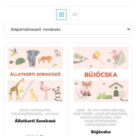
iskola-előkészítés
,
alak- és formaállandóság
,
készségfejlesztés
,
sorrend
alak-háttér megkülönböztetés
,
iskola-előkészítés
,
képi
Állatkerti Sorakozó
megkülönböztetés
,
készségfejlesztés
Bújócska