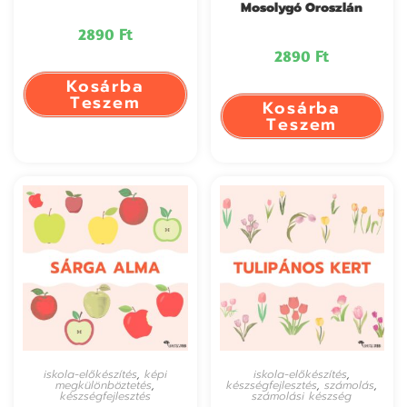
Mosolygó Oroszlán
2890
Ft
2890
Ft
Kosárba
Teszem
Kosárba
Teszem
iskola-előkészítés
,
képi
iskola-előkészítés
,
megkülönböztetés
,
készségfejlesztés
,
számolás
,
készségfejlesztés
számolási készség