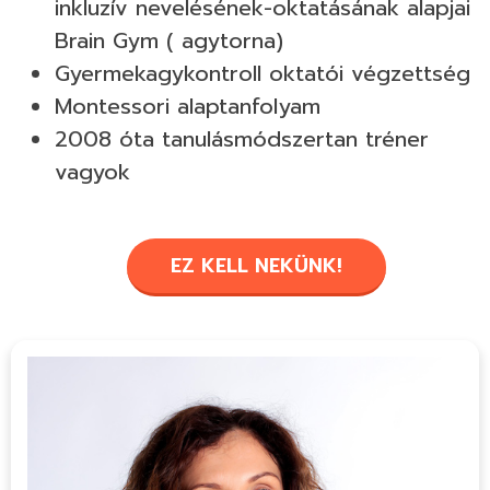
inkluzív nevelésének-oktatásának alapjai
Brain Gym ( agytorna)
Gyermekagykontroll oktatói végzettség
Montessori alaptanfolyam
2008 óta tanulásmódszertan tréner
vagyok
EZ KELL NEKÜNK!