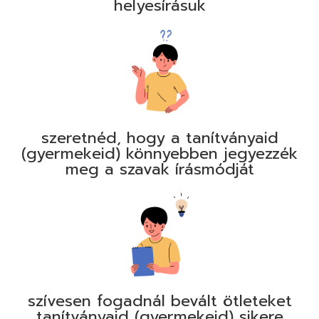
helyesírásuk
szeretnéd, hogy a tanítványaid
(gyermekeid) könnyebben jegyezzék
meg a szavak írásmódját
szívesen fogadnál bevált ötleteket
tanítványaid (gyermekeid) sikere