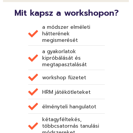
Mit kapsz a workshopon?
a módszer elméleti
hátterének
megismerését
a gyakorlatok
kipróbálását és
megtapasztalását
workshop füzetet
HRM játékötleteket
élményteli hangulatot
kétagyféltekés,
többcsatornás tanulási
módszereket