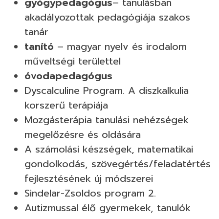
gyógypedagógus
– tanulásban
akadályozottak pedagógiája szakos
tanár
tanító
– magyar nyelv és irodalom
műveltségi területtel
óvodapedagógus
Dyscalculine Program. A diszkalkulia
korszerű terápiája
Mozgásterápia tanulási nehézségek
megelőzésre és oldására
A számolási készségek, matematikai
gondolkodás, szövegértés/feladatértés
fejlesztésének új módszerei
Sindelar-Zsoldos program 2.
Autizmussal élő gyermekek, tanulók