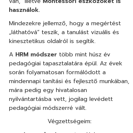
van, illetve
Montessori eszközöket is
használok.
Mindezekre jellemző, hogy a megértést
„láthatóvá” teszik, a tanulást vizuális és
kinesztetikus oldalról is segítik.
A
HRM módszer
több mint húsz év
pedagógiai tapasztalatára épül. Az évek
során folyamatosan formálódott a
mindennapi tanítási és fejlesztő munkában,
mára pedig egy hivatalosan
nyilvántartásba vett, jogilag levédett
pedagógiai módszerré vált.
Végzettségeim: