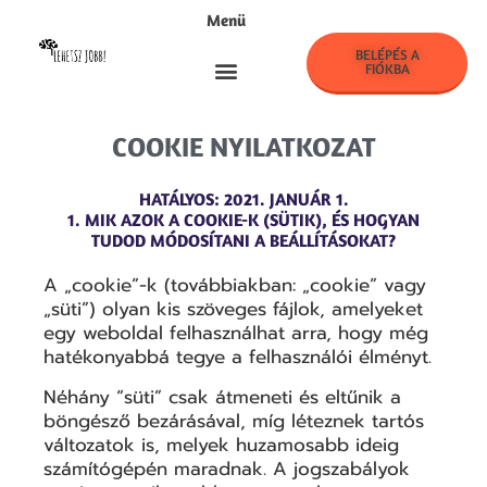
Menü
BELÉPÉS A
FIÓKBA
LehetszJobb! Klub
COOKIE NYILATKOZAT
HATÁLYOS: 2021. JANUÁR 1.
1. MIK AZOK A COOKIE-K (SÜTIK), ÉS HOGYAN
TUDOD MÓDOSÍTANI A BEÁLLÍTÁSOKAT?
A „cookie”-k (továbbiakban: „cookie” vagy
„süti”) olyan kis szöveges fájlok, amelyeket
egy weboldal felhasználhat arra, hogy még
hatékonyabbá tegye a felhasználói élményt.
Néhány “süti” csak átmeneti és eltűnik a
böngésző bezárásával, míg léteznek tartós
változatok is, melyek huzamosabb ideig
számítógépén maradnak. A jogszabályok