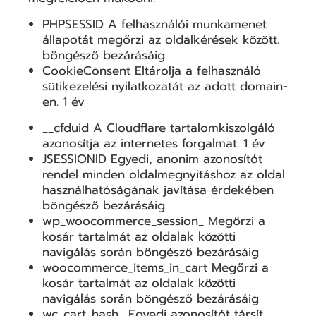
PHPSESSID A felhasználói munkamenet
állapotát megőrzi az oldalkérések között.
böngésző bezárásáig
CookieConsent Eltárolja a felhasználó
sütikezelési nyilatkozatát az adott domain-
en. 1 év
__cfduid A Cloudflare tartalomkiszolgáló
azonosítja az internetes forgalmat. 1 év
JSESSIONID Egyedi, anonim azonosítót
rendel minden oldalmegnyitáshoz az oldal
használhatóságának javítása érdekében
böngésző bezárásáig
wp_woocommerce_session_ Megőrzi a
kosár tartalmát az oldalak közötti
navigálás során böngésző bezárásáig
woocommerce_items_in_cart Megőrzi a
kosár tartalmát az oldalak közötti
navigálás során böngésző bezárásáig
wc_cart_hash_ Egyedi azonosítót társít