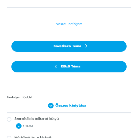
Vissza: Tanfolyam
Következő Téma
Előző Téma
Tanfolyam főoldal
Összes kiniytása
Szorzótábla tolltartó kütyü
1 Téma
Mértékváltás – kártyák