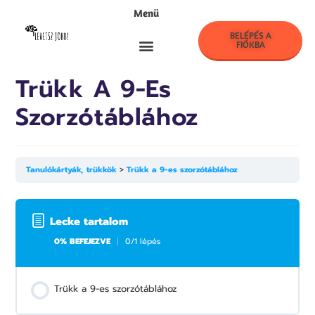
Menü
BELÉPÉS A
FIÓKBA
LehetszJobb! Klub
Trükk A 9-Es
Szorzótáblához
Tanulókártyák, trükkök
Trükk a 9-es szorzótáblához
Lecke tartalom
0% BEFEJEZVE
0/1 lépés
Trükk a 9-es szorzótáblához