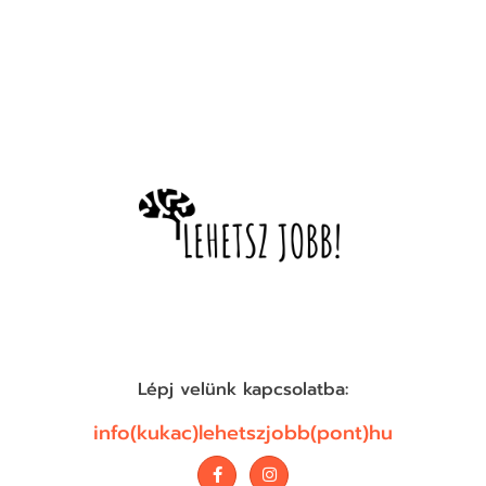
Lépj velünk kapcsolatba:
info(kukac)lehetszjobb(pont)hu