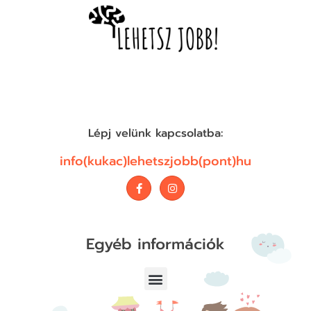
Lépj velünk kapcsolatba:
info(kukac)lehetszjobb(pont)hu
Egyéb információk
Adatvédelmi Nyilatkozat