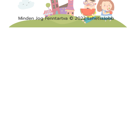
Minden Jog Fenntartva © 2022 LehetszJobb