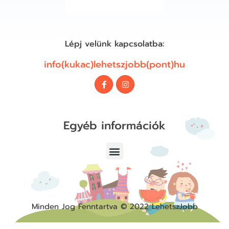
Lépj velünk kapcsolatba:
info(kukac)lehetszjobb(pont)hu
Egyéb információk
Adatvédelmi Nyilatkozat
Minden Jog Fenntartva © 2022 LehetszJobb