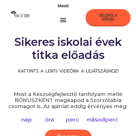
Menü
BELÉPÉS A
FIÓKBA
LehetszJobb! Klub
Sikeres iskolai évek
titka előadás
KATTINTS A LENTI VIDEÓRA A LEJÁTSZÁSHOZ!
Most a Készségfejlesztő tanfolyam mellé
BÓNUSZKÉNT megkapod a Szorzótábla
csomagot is. Az ajánlat eddig érvényes még:
nap
óra
perc
másodperc