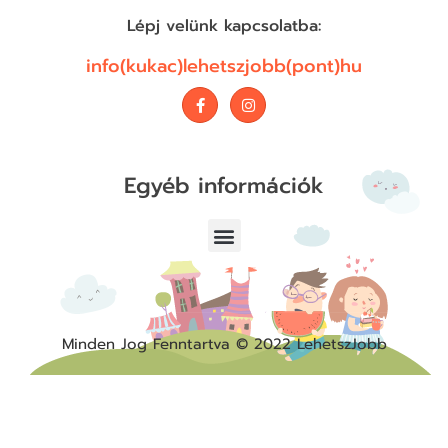
Lépj velünk kapcsolatba:
info(kukac)lehetszjobb(pont)hu
Egyéb információk
Adatvédelmi Nyilatkozat
Minden Jog Fenntartva © 2022 LehetszJobb