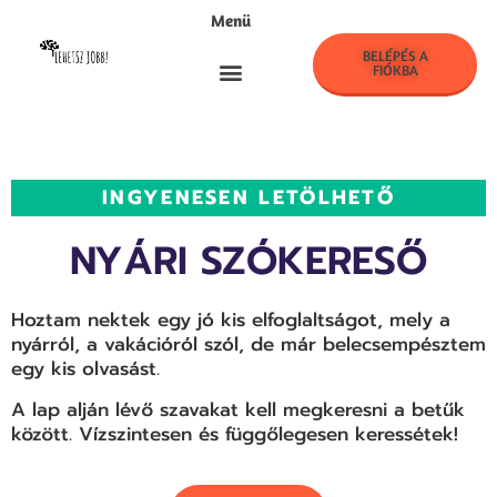
Menü
BELÉPÉS A
FIÓKBA
LehetszJobb! Klub
INGYENESEN LETÖLHETŐ
NYÁRI SZÓKERESŐ
Hoztam nektek egy jó kis elfoglaltságot, mely a
nyárról, a vakációról szól, de már belecsempésztem
egy kis olvasást.
A lap alján lévő szavakat kell megkeresni a betűk
között. Vízszintesen és függőlegesen keressétek!