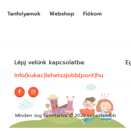
Tanfolyamok
Webshop
Fiókom
Lépj velünk kapcsolatba:
E
info(kukac)lehetszjobb(pont)hu
Minden Jog Fenntartva © 2022 LehetszJobb