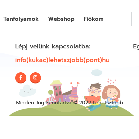
Tanfolyamok
Webshop
Fiókom
Lépj velünk kapcsolatba:
E
info(kukac)lehetszjobb(pont)hu
Minden Jog Fenntartva © 2022 LehetszJobb