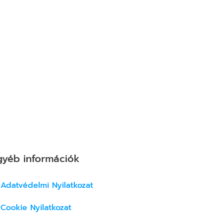
ar mmDomain =
ecure = ('https:'
e; var closeTitle
it = false; var
gyéb információk
Adatvédelmi Nyilatkozat
Cookie Nyilatkozat