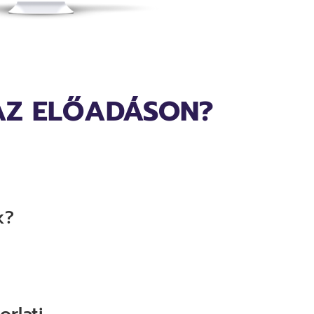
AZ ELŐADÁSON?
k?