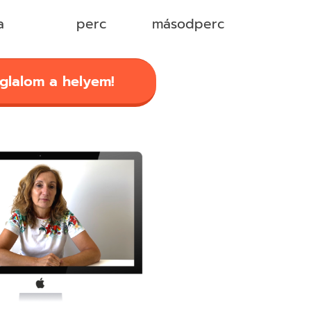
a
perc
másodperc
glalom a helyem!