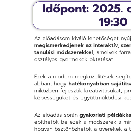
Időpont: 2025. 
19:30
Az előadásom kiváló lehetőséget nyúj
megismerkedjenek az interaktív, szen
tanulási módszerekkel
, amelyek forra
osztályos gyermekek oktatását.
Ezek a modern megközelítések segít
abban, hogy
hatékonyabban sajátítsá
miközben fejlesztik kreativitásukat,
képességüket és együttműködési kés
Az előadás során
gyakorlati példákka
építhetők be ezek a módszerek a min
hogyan ösztönözhetők a gyerekek a ta