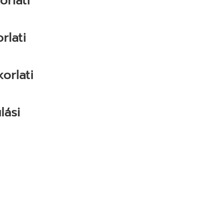
orlati
rlati
korlati
lási