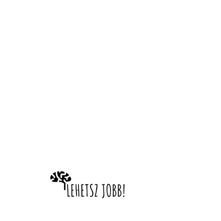
randomParam 
'salesautopilot.
== document.loca
= 'Bezárás'; v