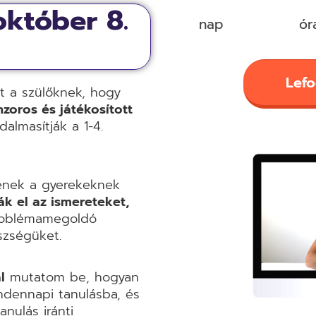
október 8.
nap
ór
Lefo
t a szülőknek, hogy
zoros és játékosított
dalmasítják a 1-4.
enek a gyerekeknek
k el az ismereteket,
 problémamegoldó
zségüket.
l
mutatom be, hogyan
dennapi tanulásba, és
nulás iránti