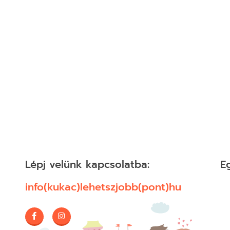
= '153490_304679'; v
s3.amazonaws.com'; var s
tion.protocol)?true:fals
ar maxShow = 0; var isEx
isLink = true;
Lépj velünk kapcsolatba:
E
info(kukac)lehetszjobb(pont)hu