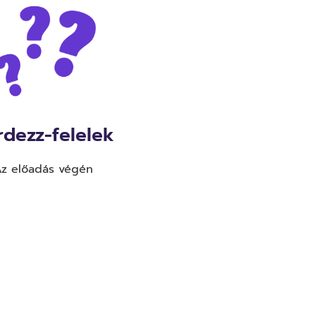
rdezz-felelek
z előadás végén
 304679; var
t = 600; var
rSec = 5; var