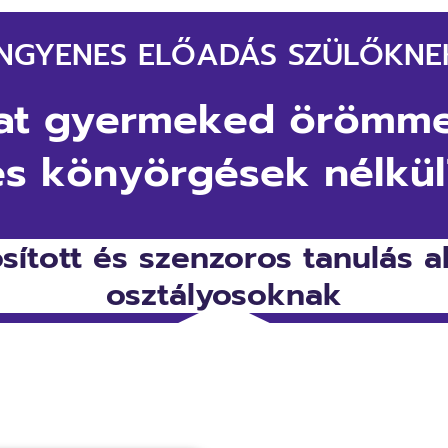
INGYENES ELŐADÁS SZÜLŐKNE
at gyermeked
örömme
és könyörgések nélkül
osított és szenzoros tanulás a
osztályosoknak