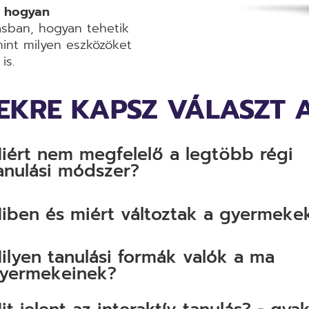
, hogyan
sban, hogyan tehetik
mint milyen eszközöket
is.
SEKRE KAPSZ VÁLASZT 
iért nem megfelelő a legtöbb régi
anulási módszer?
iben és miért változtak a gyermeke
ilyen tanulási formák valók a ma
yermekeinek?