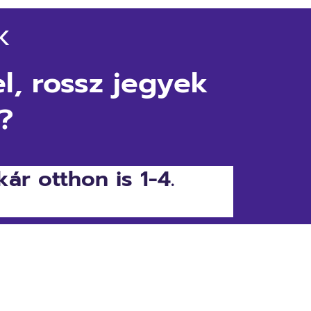
K
l,
rossz jegyek
?
kár otthon is 1-4.