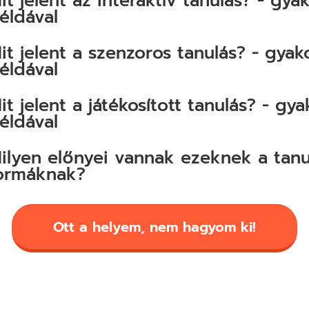
it jelent az interaktív tanulás? - gyak
éldával
it jelent a szenzoros tanulás? - gyako
éldával
it jelent a játékosított tanulás? - gya
éldával
ilyen előnyei vannak ezeknek a tanu
ormáknak?
Ott a helyem, nem hagyom ki!