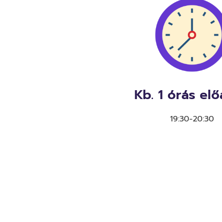
Kb. 1 órás el
19:30-20:30
var listId 
popupWidth 
openAfterMin