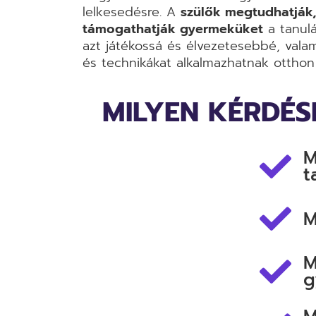
lelkesedésre. A
szülők megtudhatják
támogathatják gyermeküket
a tanulá
azt játékossá és élvezetesebbé, vala
és technikákat alkalmazhatnak otthon 
MILYEN KÉRDÉ
M
t
M
M
g