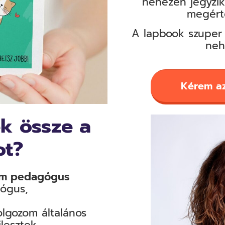
nehezen jegyzik
megért
A lapbook szuper 
neh
Kérem az
ek össze a
ot?
m pedagógus
ógus,
lgozom általános
lesztek.