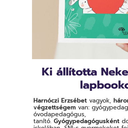
Ki állította Nek
lapbook
Harnóczi Erzsébet
vagyok,
háro
végzettségem
van: gyógypedag
óvodapedagógus,
tanító.
Gyógypedagógusként
do
iskolában, SNI-s gyermekeket fej