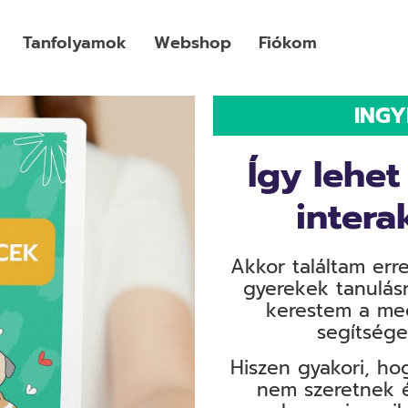
Tanfolyamok
Webshop
Fiókom
ING
Így lehet
intera
Akkor találtam err
gyerekek tanulás
kerestem a meg
segítsége
Hiszen gyakori, ho
nem szeretnek é