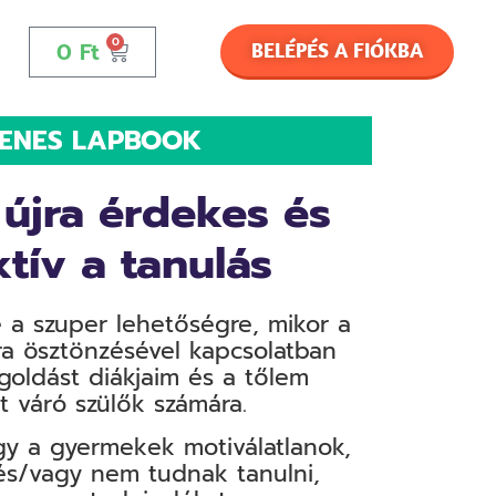
0
0
Ft
BELÉPÉS A FIÓKBA
YENES LAPBOOK
 újra érdekes és
ktív a tanulás
e a szuper lehetőségre, mikor a
ra ösztönzésével kapcsolatban
oldást diákjaim és a tőlem
t váró szülők számára.
gy a gyermekek motiválatlanok,
s/vagy nem tudnak tanulni,