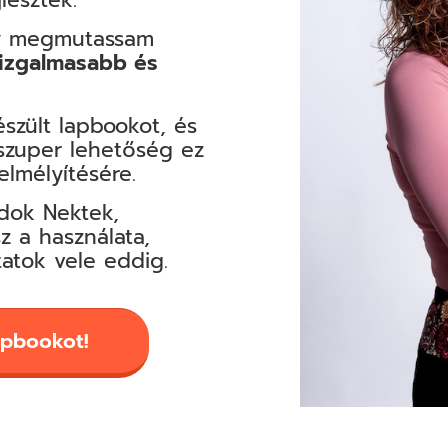
gy megmutassam
 izgalmasabb és
észült lapbookot, és
 szuper lehetőség ez
lmélyítésére.
dok Nektek,
z a használata,
tatok vele eddig.
apbookot!