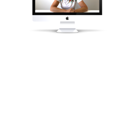
var listId = 153490;
var formId = 304679;
var popupWidth =
705; var
popupHeight = 600;