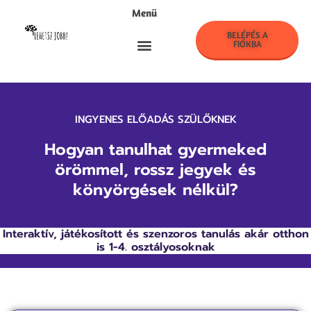
Menü
BELÉPÉS A
FIÓKBA
LehetszJobb! Klub
INGYENES ELŐADÁS SZÜLŐKNEK
Hogyan tanulhat gyermeked
örömmel,
rossz jegyek és
könyörgések nélkül?
Interaktív, játékosított és szenzoros tanulás akár otthon
is 1-4. osztályosoknak