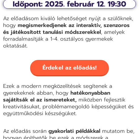
Időpont: 2025. február 12. 19:30
Az előadásom kiváló lehetőséget nyújt a szülőknek,
hogy
megismerkedjenek az interaktív, szenzoros
és játékosított tanulási módszerekkel
, amelyek
forradalmasítják a 1-4. osztályos gyermekek
oktatását.
Érdekel az előadás!
Ezek a modern megközelítések segítenek a
gyerekeknek abban, hogy
hatékonyabban
sajátítsák el az ismereteket,
miközben fejlesztik
kreativitásukat, problémamegoldó képességüket és
együttműködési készségüket.
Az előadás során
gyakorlati példákkal
mutatom be,
hogyan építhetők be ezek a módszerek a