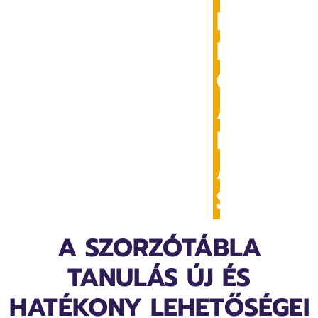
E
L
Ő
A
D
Á
S
A SZORZÓTÁBLA
TANULÁS ÚJ ÉS
HATÉKONY LEHETŐSÉGEI