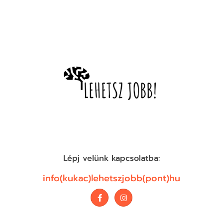
Lépj velünk kapcsolatba:
info(kukac)lehetszjobb(pont)hu