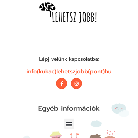
Lépj velünk kapcsolatba:
info(kukac)lehetszjobb(pont)hu
Egyéb információk
Adatvédelmi Nyilatkozat