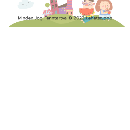
Minden Jog Fenntartva © 2022 LehetszJobb