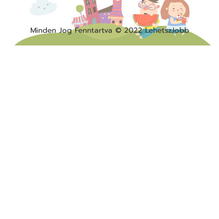
Minden Jog Fenntartva © 2022 LehetszJobb