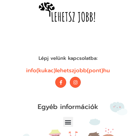
Lépj velünk kapcsolatba:
info(kukac)lehetszjobb(pont)hu
Egyéb információk
Adatvédelmi Nyilatkozat