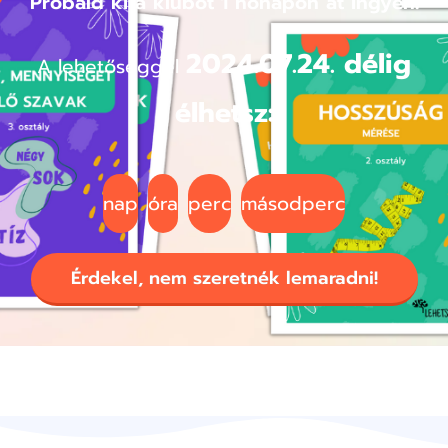
Próbáld ki a klubot 1 hónapon át ingyen!
2024.07.24. délig
A lehetőséggel
élhetsz:
nap
óra
perc
másodperc
Érdekel, nem szeretnék lemaradni!