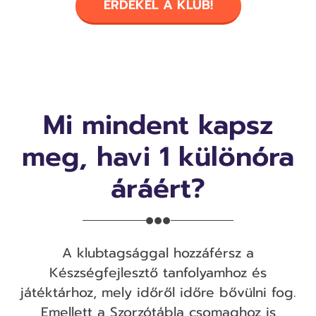
ÉRDEKEL A KLUB!
Mi mindent kapsz
meg, havi 1 különóra
áráért?
A klubtagsággal hozzáférsz a
Készségfejlesztő tanfolyamhoz és
játéktárhoz, mely időről időre bővülni fog.
Emellett a Szorzótábla csomaghoz is