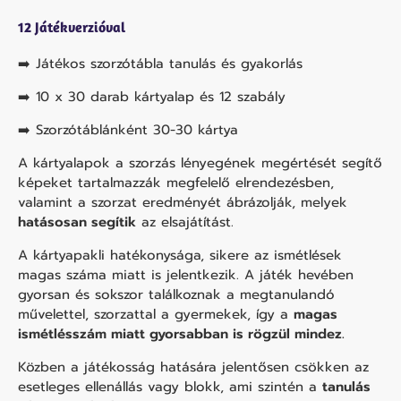
12 Játékverzióval
➡️ Játékos szorzótábla tanulás és gyakorlás
➡️ 10 x 30 darab kártyalap és 12 szabály
➡️ Szorzótáblánként 30-30 kártya
A kártyalapok a szorzás lényegének megértését segítő
képeket tartalmazzák megfelelő elrendezésben,
valamint a szorzat eredményét ábrázolják, melyek
hatásosan segítik
az elsajátítást.
A kártyapakli hatékonysága, sikere az ismétlések
magas száma miatt is jelentkezik. A játék hevében
gyorsan és sokszor találkoznak a megtanulandó
művelettel, szorzattal a gyermekek, így a
magas
ismétlésszám miatt gyorsabban is rögzül mindez.
Közben a játékosság hatására jelentősen csökken az
esetleges ellenállás vagy blokk, ami szintén a
tanulás